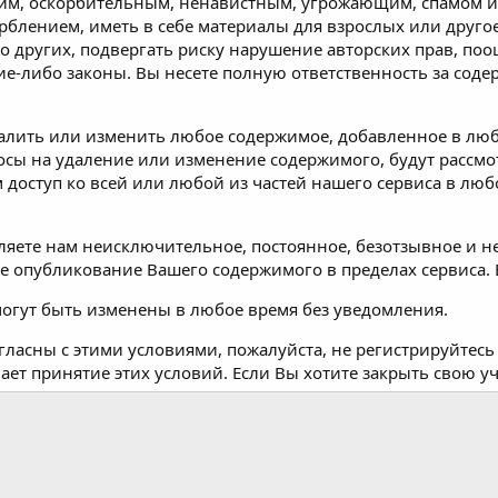
им, оскорбительным, ненавистным, угрожающим, спамом и
орблением, иметь в себе материалы для взрослых или друг
 других, подвергать риску нарушение авторских прав, по
ие-либо законы. Вы несете полную ответственность за со
лить или изменить любое содержимое, добавленное в любо
росы на удаление или изменение содержимого, будут расс
 доступ ко всей или любой из частей нашего сервиса в люб
ляете нам неисключительное, постоянное, безотзывное и 
е опубликование Вашего содержимого в пределах сервиса. 
могут быть изменены в любое время без уведомления.
огласны с этими условиями, пожалуйста, не регистрируйтес
ает принятие этих условий. Если Вы хотите закрыть свою у