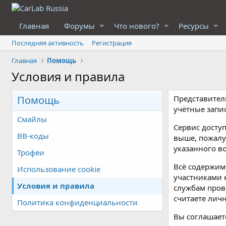
Главная
Форумы
Что нового?
Ресурсы
Последняя активность
Регистрация
Главная
Помощь
Условия и правила
Помощь
Представители
учётные запи
Смайлы
Сервис доступ
BB-коды
выше, пожалуй
указанного в
Трофеи
Всё содержим
Использование cookie
участниками 
Условия и правила
службам пров
считаете ли
Политика конфиденциальности
Вы соглашает