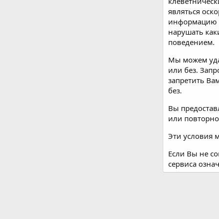
клеветническ
являться оск
информацию о
нарушать как
поведением.
Мы можем уда
или без. Зап
запретить Вам
без.
Вы предостав
или повторно
Эти условия 
Если Вы не с
сервиса означ