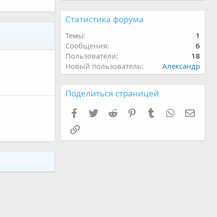
Статистика форума
Темы
1
Сообщения
6
Пользователи
18
Новый пользователь
Александр
Поделиться страницей
Facebook
Twitter
Reddit
Pinterest
Tumblr
WhatsApp
Элект
Ссылка